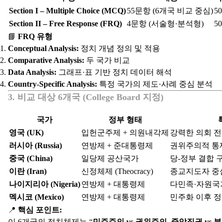
Section I – Multiple Choice (MCQ)
55문항 (6개국 비교 중심)
5
Section II – Free Response (FRQ)
4문항 (서술형·분석형)
5
📘
FRQ 유형
Conceptual Analysis:
정치 개념 정의 및 적용
Comparative Analysis:
두 국가 비교
Data Analysis:
그래프·표 기반 정치 데이터 해석
Country-Specific Analysis:
특정 국가의 제도·사례 중심 분석
3. 비교 대상 6개국 (College Board 지정)
국가
정부 형태
영국 (UK)
입헌군주제 + 의원내각제
강력한 의회 
러시아 (Russia)
연방제 + 준대통령제
권위주의적 통
중국 (China)
일당제 공산국가
당-정부 결합 
이란 (Iran)
신정체제 (Theocracy)
종교지도자 중
나이지리아 (Nigeria)
연방제 + 대통령제
다민족·자원국가
멕시코 (Mexico)
연방제 + 대통령제
민주화 이후 
📍
핵심 포인트:
이 6개국의 정치체제는 “
민주주의 vs 권위주의, 중앙집권 vs 