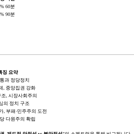
0%
60분
0%
90분
특징 요약
전통과 정당정치
제, 중앙집권 강화
구조, 시장사회주의
심의 정치 구조
, 부패·민주주의 도전
정당 다원주의 확립
분권, 제도적 안정성 vs 불안정성
”의 스펙트럼을 통해 비교됩니다.