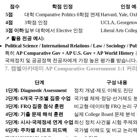
점수
학점 인정
인정 예
5점
대학 Comparative Politics 6학점 면제
Harvard, Yale, Ox
4점
3학점 인정
UCLA, Georgeto
3점 이하
일부 대학에서 Elective 인정
Liberal Arts Col
📌
활용 전공 예시:
Political Science / International Relations / Law / Sociology / Pu
특히
AP Comparative Gov + AP U.S. Gov + AP World History
국제정치 및 공공정책 전공자에게 가장 높은 평가를 받습니다.
7. 캠벨아카데미 AP Comparative Government 1:1 
단계
구성 내용
1단계: Diagnostic Assessment
정치 개념·제도 이해도 진단
2단계: 6개국 구조별 집중 수업
국가별 체제·정당·선거제도 
3단계: FRQ 집중 첨삭 훈련
비교형·데이터형 FRQ 논리 
4단계: 기출 문제 해석 훈련
실제 College Board 문제 분
5단계: 시사·국제정세 연계 수업
최신 정치 사건을 시험 주제와
6단계: 주차별 리포트 피드백
국가별 이해도 및 비교 논리력