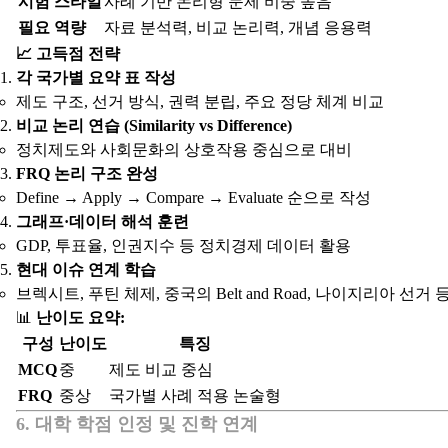
시험 스타일
사례 기반 논리형 문제 비중 높음
필요 역량
자료 분석력, 비교 논리력, 개념 응용력
📈 고득점 전략
각 국가별 요약 표 작성
제도 구조, 선거 방식, 권력 분립, 주요 정당 체계 비교
비교 논리 연습 (Similarity vs Difference)
정치제도와 사회문화의 상호작용 중심으로 대비
FRQ 논리 구조 완성
Define → Apply → Compare → Evaluate 순으로 작성
그래프·데이터 해석 훈련
GDP, 투표율, 인권지수 등 정치경제 데이터 활용
현대 이슈 연계 학습
브렉시트, 푸틴 체제, 중국의 Belt and Road, 나이지리아 선거 
📊
난이도 요약:
구성
난이도
특징
MCQ
중
제도 비교 중심
FRQ
중상
국가별 사례 적용 논술형
6. 대학 학점 인정 및 진학 연계