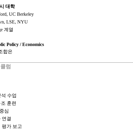
시 대학
ford, UC Berkeley
wn, LSE, NYU
lege 계열
blic Policy / Economics
조합은
커리큘럼
분석 수업
구조 훈련
석 중심
 연결
 평가 보고