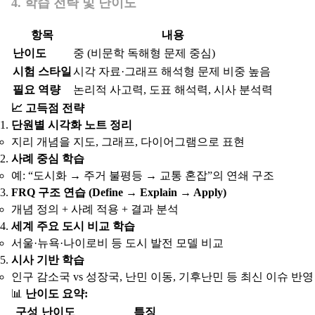
4. 학습 전략 및 난이도
항목
내용
난이도
중 (비문학 독해형 문제 중심)
시험 스타일
시각 자료·그래프 해석형 문제 비중 높음
필요 역량
논리적 사고력, 도표 해석력, 시사 분석력
📈 고득점 전략
단원별 시각화 노트 정리
지리 개념을 지도, 그래프, 다이어그램으로 표현
사례 중심 학습
예: “도시화 → 주거 불평등 → 교통 혼잡”의 연쇄 구조
FRQ 구조 연습 (Define → Explain → Apply)
개념 정의 + 사례 적용 + 결과 분석
세계 주요 도시 비교 학습
서울·뉴욕·나이로비 등 도시 발전 모델 비교
시사 기반 학습
인구 감소국 vs 성장국, 난민 이동, 기후난민 등 최신 이슈 반영
📊
난이도 요약:
구성
난이도
특징