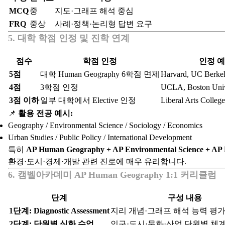
MCQ
중
지도·그래프 해석 중심
FRQ
중상
사례·정책·논리형 답변 요구
5. 대학 학점 인정 및 진학 연계
점수
학점 인정
인정 예
5점
대학 Human Geography 6학점 면제
Harvard, UC Berke
4점
3학점 인정
UCLA, Boston Univ
3점 이하
일부 대학에서 Elective 인정
Liberal Arts Coll
📌
활용 전공 예시:
Geography / Environmental Science / Sociology / Economics
Urban Studies / Public Policy / International Development
특히
AP Human Geography + AP Environmental Science + AP
환경·도시·경제·개발 관련 진로에 매우 유리합니다.
6. 캠벨아카데미 AP Human Geography 1:1 커리큘럼
단계
구성 내용
1단계: Diagnostic Assessment
지리 개념·그래프 해석 능력 평
2단계: 단원별 심화 수업
인구·도시·문화·산업 단원별 체