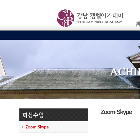
Zoom·Skype
화상수업
Zoom·Skype