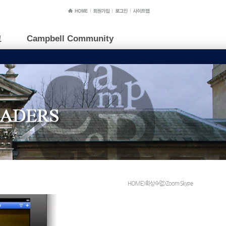
교
Campbell Community
HOME>화상수업>Zoom·Skype