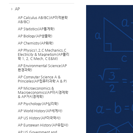
AP
AP Calculus AB/BC(AP미적분학
AB/BC)
AP Statistics(AP통계학)
AP Biology(AP생물학)
AP Chemistry(AP화학)
AP Physics1,2,C Mechanics,C
Electricity & Magnetism(AP물리
학 1, 2, C Mech, C E&M)
AP Environmental Science(AP
환경과학)
AP Computer Science A &
Principles(AP컴퓨터과학 A & P)
AP Microeconomics &
Macroeconomics(AP미시경제학
& AP거시경제학)
AP Psychology(AP심리학)
AP World History(AP세계사)
AP US History(AP미국역사)
AP European History(AP유럽사)
AP US Government and