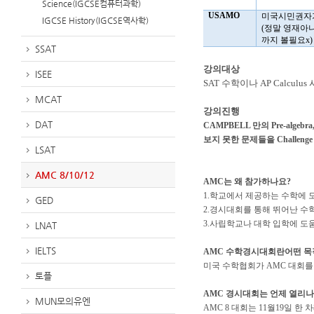
Science(IGCSE컴퓨터과학)
USAMO
미국시민권자
IGCSE History(IGCSE역사학)
(
정말 영재아
까지 볼필요
x)
SSAT
강의대상
ISEE
SAT 수학이나 AP Calcu
MCAT
강의진행
DAT
CAMPBELL 만의 Pre-algebra, 
보지 못한 문제들을 Challeng
LSAT
AMC 8/10/12
AMC는 왜 참가하나요?
1.학교에서 제공하는 수학에 
GED
2.경시대회를 통해 뛰어난 수
3.사립학교나 대학 입학에 도움
LNAT
IELTS
AMC 수학경시대회란어떤 목
미국 수학협회가 AMC 대회를
토플
AMC 경시대회는 언제 열리
MUN모의유엔
AMC 8 대회는 11월19일 한 