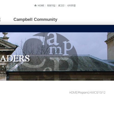
교
Campbell Community
HOME>Programs>AMC 8/10/12