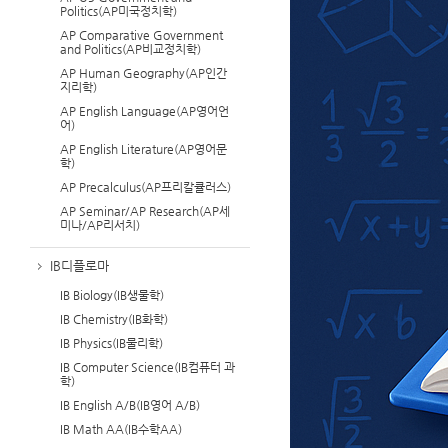
Politics(AP미국정치학)
AP Comparative Government
and Politics(AP비교정치학)
AP Human Geography(AP인간
지리학)
AP English Language(AP영어언
어)
AP English Literature(AP영어문
학)
AP Precalculus(AP프리칼큘러스)
AP Seminar/AP Research(AP세
미나/AP리서치)
IB디플로마
IB Biology(IB생물학)
IB Chemistry(IB화학)
IB Physics(IB물리학)
IB Computer Science(IB컴퓨터 과
학)
IB English A/B(IB영어 A/B)
IB Math AA(IB수학AA)