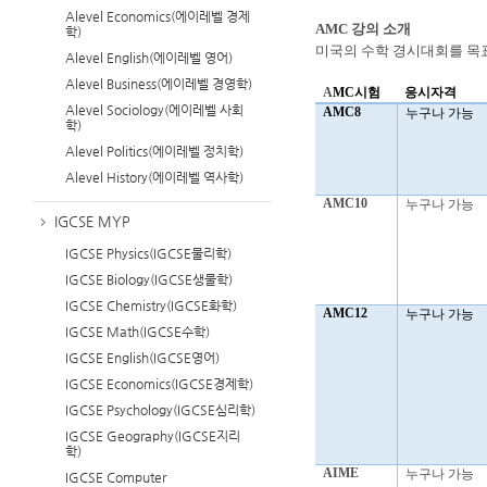
Alevel Economics(에이레벨 경제
AMC 강의 소개
학)
미국의 수학 경시대회를 목
Alevel English(에이레벨 영어)
Alevel Business(에이레벨 경영학)
A
MC
시험
응시자격
Alevel Sociology(에이레벨 사회
AMC8
누구나 가능
학)
Alevel Politics(에이레벨 정치학)
Alevel History(에이레벨 역사학)
AMC10
누구나 가능
IGCSE MYP
IGCSE Physics(IGCSE물리학)
IGCSE Biology(IGCSE생물학)
IGCSE Chemistry(IGCSE화학)
AMC12
누구나 가능
IGCSE Math(IGCSE수학)
IGCSE English(IGCSE영어)
IGCSE Economics(IGCSE경제학)
IGCSE Psychology(IGCSE심리학)
IGCSE Geography(IGCSE지리
학)
AIME
누구나 가능
IGCSE Computer