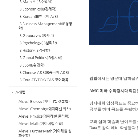
IB Math AI(IB수학AI)
IB Economics(IB경제학)
IB Korean(IB한국어 A/B)
IB Business Management(IB경영
학)
IB Geography(IB지리)
IB Psychology(IB심리학)
IB History(IB역사학)
IB Global Politics(IB정치학)
IB ESS(IB환경학)
IB Chinese A&B(IB중국어 A&B)
캠벨
에서는
명문대 입학을위
IB Core:EE/TOK/CAS 코어과목
AMC 미국 수학경시대회
같
A레벨
Alevel Biology(에이레벨 생물학)
경시대회 입상목표도 중요하
Alevel Chemistry(에이레벨 화학)
공부를 하며 목표를 수립하
Alevel Physics(에이레벨 물리학)
교과 심화 학습과 난이도를
Alevel Math(에이레벨 수학)
Data로 참여 예비 학생들
Alevel Further Math(에이레벨 심
화수학)